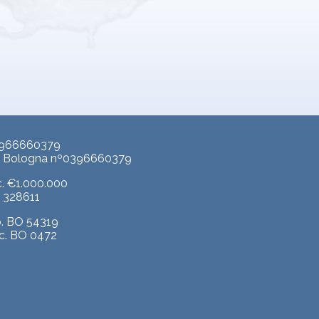
3966660379
p. Bologna nº0396660379
c. €1.000.000
A. 328611
b. BO 54319
c. BO 0472