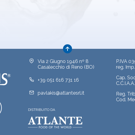
Via 2 Giugno 1946 nº 8
P.IVA 0
Casalecchio di Reno (BO)
reg. Im
Cap. So
+39 051 616 731 16
C.C.I.A.
pavlakis@atlantesrl.it
Reg. Tri
Cod. Me
DISTRIBUITO DA