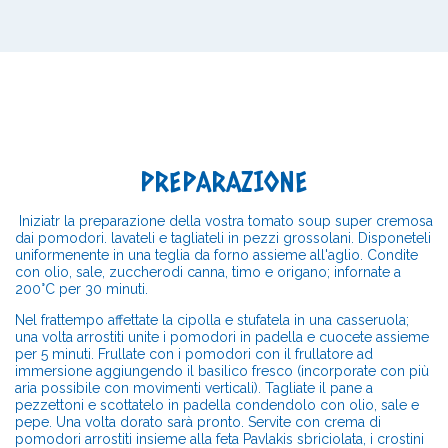
PREPARAZIONE
Iniziatr la preparazione della vostra tomato soup super cremosa
dai pomodori. lavateli e tagliateli in pezzi grossolani. Disponeteli
uniformenente in una teglia da forno assieme all'aglio. Condite
con olio, sale, zuccherodi canna, timo e origano; infornate a
200°C per 30 minuti.
Nel frattempo affettate la cipolla e stufatela in una casseruola;
una volta arrostiti unite i pomodori in padella e cuocete assieme
per 5 minuti. Frullate con i pomodori con il frullatore ad
immersione aggiungendo il basilico fresco (incorporate con più
aria possibile con movimenti verticali). Tagliate il pane a
pezzettoni e scottatelo in padella condendolo con olio, sale e
pepe. Una volta dorato sarà pronto. Servite con crema di
pomodori arrostiti insieme alla feta Pavlakis sbriciolata, i crostini