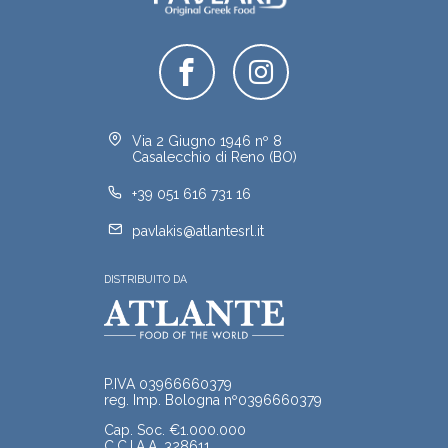
Via 2 Giugno 1946 nº 8
Casalecchio di Reno (BO)
+39 051 616 731 16
pavlakis@atlantesrl.it
DISTRIBUITO DA
P.IVA 03966660379
reg. Imp. Bologna nº0396660379
Cap. Soc. €1.000.000
C.C.I.A.A. 328611