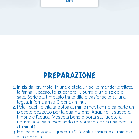
10%
PREPARAZIONE
Inizia dal crumble: in una ciotola unisci le mandorle tritate,
la farina, il cacao, lo zucchero, il burro e un pizzico di
sale. Sbriciola l’impasto tra le dita e trasferiscilo su una
teglia. Inforna a 170°C per 13 minuti.
Pela i cachi e trita la polpa al minipimer, tienine da parte un
piccolo pezzetto per la guarnizione. Aggiungi il succo di
limone e l’acqua. Mescola bene e porta sul fuoco; fai
ridurre la salsa mescolando (ci vorranno circa una decina
di minuti).
Mescola lo yogurt greco 10% Pavlakis assieme al miele e
alla cannella.