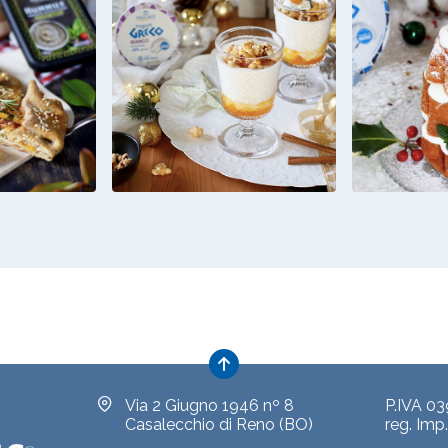
SALATA
CREMA DI
MINI
O, CON
YOGURT
FARC
 ZUCCA
VARIEGATA AI
CRE
NZOLA
CACHI CON
YOGUR
POPCORN
LA
CARAMELLATI
Via 2 Giugno 1946 nº 8
P.IVA 0
Casalecchio di Reno (BO)
reg. Im