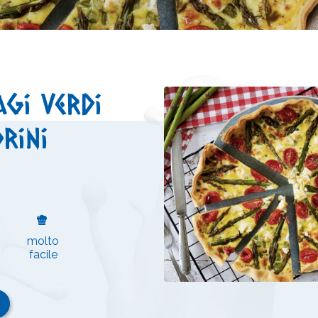
agi verdi
rini
molto
facile