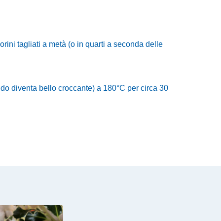
ini tagliati
a met
à (o in quarti a seconda delle
ondo diventa bello croccante) a 180°C per circa 30