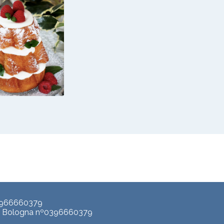
 PANDORO
ITO CON
MA ALLO
T GRECO E
MPONI
3966660379
p. Bologna nº0396660379