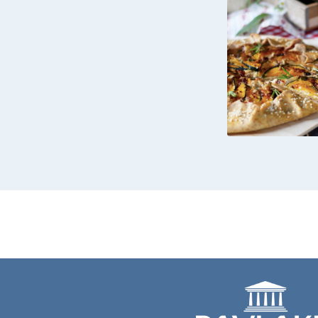
GALETTE 
D’AUTUNN
HUMMUS,
E GORGO