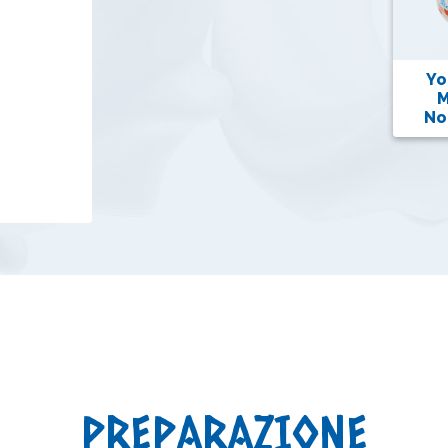
Yo
M
No
PREPARAZIONE