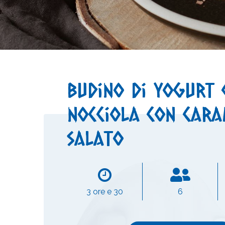
Budino di yogurt 
nocciola con car
salato
3 ore e 30
6