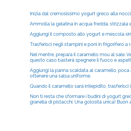
Inizia dal cremosissimo yogurt greco alla noccio
Ammolla la gelatina in acqua fredda, strizzala e 
Aggiungi il composto allo yogurt e mescola s
Trasferisci negli stampini e poni in frigorifero a
Nel mentre, prepara il caramello mou al sale. 
questo caso basterà spegnere il fuoco e aspe
Aggiungi la panna scaldata al caramello, poca 
ottenere una salsa uniforme.
Quando il caramello sarà in
tiepid
ito, trasferisc
Non ti resta che sformare i budini di yogurt gre
granella di pistacchi. Una golosità unica! Buon 