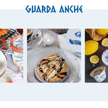
Guarda anche
 CON
CINNAMON ROLLS
CROST
O DI
AL CACAO CON
GLUT
GRECO
GLASSA ALLO
MOUS
SCA E
YOGURT GRECO
YOGUR