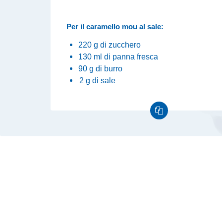
Per il caramello mou al sale:
220 g di zucchero
130 ml di panna fresca
90 g di
burro
2 g di
sale