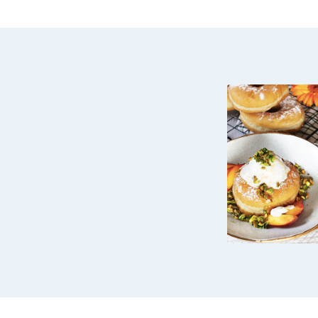
DONUTS
GELAT
YOGURT 
ALLA PE