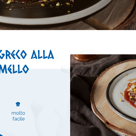
greco alla
amello
molto
facile