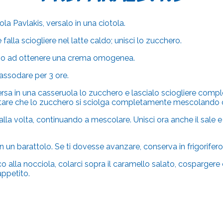
la Pavlakis, versalo in una ciotola.
falla sciogliere nel latte caldo; unisci lo zucchero.
ino ad ottenere una crema omogenea.
 rassodare per 3 ore.
Versa in una casseruola lo zucchero e lascialo sciogliere com
ttare che lo zucchero si sciolga completamente mescolando c
alla volta, continuando a mescolare.
Unisci ora anche il sale 
i in un barattolo. Se ti dovesse avanzare, conserva in frigorifero 
co alla nocciola, colarci sopra il caramello salato, cospargere
appetito.