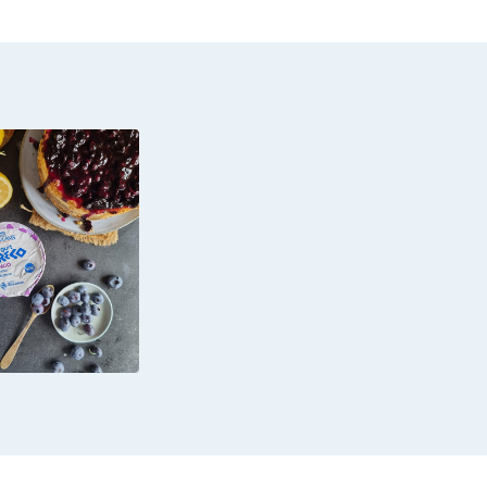
ATA SENZA
INE CON
SE ALLO
T GRECO E