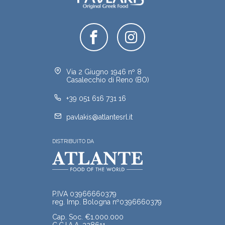
Via 2 Giugno 1946 nº 8
Casalecchio di Reno (BO)
+39 051 616 731 16
pavlakis@atlantesrl.it
DISTRIBUITO DA
P.IVA 03966660379
reg. Imp. Bologna nº0396660379
Cap. Soc. €1.000.000