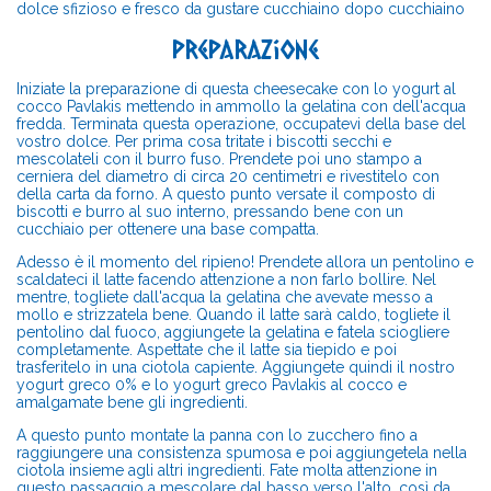
dolce sfizioso e fresco da gustare cucchiaino dopo cucchiaino
Preparazione
Iniziate la preparazione di questa cheesecake con lo yogurt al
cocco Pavlakis mettendo in ammollo la gelatina con dell'acqua
fredda. Terminata questa operazione, occupatevi della base del
vostro dolce. Per prima cosa tritate i biscotti secchi e
mescolateli con il burro fuso. Prendete poi uno stampo a
cerniera del diametro di circa 20 centimetri e rivestitelo con
della carta da forno. A questo punto versate il composto di
biscotti e burro al suo interno, pressando bene con un
cucchiaio per ottenere una base compatta.
Adesso è il momento del ripieno! Prendete allora un pentolino e
scaldateci il latte facendo attenzione a non farlo bollire. Nel
mentre, togliete dall'acqua la gelatina che avevate messo a
mollo e strizzatela bene. Quando il latte sarà caldo, togliete il
pentolino dal fuoco, aggiungete la gelatina e fatela sciogliere
completamente. Aspettate che il latte sia tiepido e poi
trasferitelo in una ciotola capiente. Aggiungete quindi il nostro
yogurt greco 0% e lo yogurt greco Pavlakis al cocco e
amalgamate bene gli ingredienti.
A questo punto montate la panna con lo zucchero fino a
raggiungere una consistenza spumosa e poi aggiungetela nella
ciotola insieme agli altri ingredienti. Fate molta attenzione in
questo passaggio a mescolare dal basso verso l'alto, così da