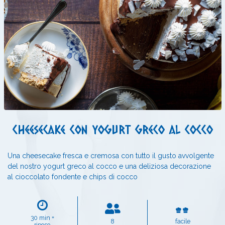
Cheesecake con yogurt greco al cocco
Una cheesecake fresca e cremosa con tutto il gusto avvolgente
del nostro yogurt greco al cocco e una deliziosa decorazione
al cioccolato fondente e chips di cocco
30 min +
8
facile
riposo