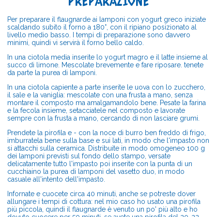
PREPARAZIONE
Per preparare il flaugnarde ai lamponi con yogurt greco iniziate
scaldando subito il forno a 180°, con il ripiano posizionato al
livello medio basso. I tempi di preparazione sono davvero
minimi, quindi vi servirà il forno bello caldo.
In una ciotola media inserite lo yogurt magro e il latte insieme al
succo di limone. Mescolate brevemente e fare riposare. tenete
da parte la purea di lamponi.
In una ciotola capiente a parte inserite le uova con lo zucchero,
il sale e la vaniglia: mescolate con una frusta a mano, senza
montare il composto ma amalgamandolo bene. Pesate la farina
e la fecola insieme, setacciatele nel composto e lavorate
sempre con la frusta a mano, cercando di non lasciare grumi.
Prendete la pirofila e - con la noce di burro ben freddo di frigo,
imburratela bene sulla base e sui lati, in modo che l'impasto non
si attacchi sulla ceramica. Distribuite in modo omogeneo 100 g
dei lamponi previsti sul fondo dello stampo, versate
delicatamente tutto l'impasto poi inserite con la punta di un
cucchiaino la purea di lamponi del vasetto duo, in modo
casuale all'intento dell'impasto.
Infornate e cuocete circa 40 minuti, anche se potreste dover
allungare i tempi di cottura: nel mio caso ho usato una pirofila
più piccola, quindi il flaugnarde è venuto un po' più alto e ho