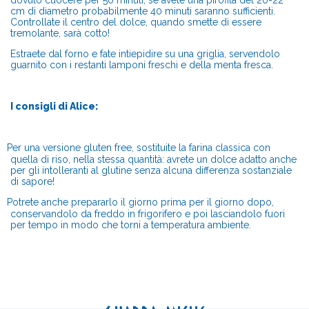
dovuto cuocere per 50 minuti, se avete una pirofila del 20-22
cm di diametro probabilmente 40 minuti saranno sufficienti.
Controllate il centro del dolce, quando smette di essere
tremolante, sarà cotto!
Estraete dal forno e fate intiepidire su una griglia, servendolo
guarnito con i restanti lamponi freschi e della menta fresca.
I consigli di Alice:
Per una versione gluten free, sostituite la farina classica con
quella di riso, nella stessa quantità: avrete un dolce adatto anche
per gli intolleranti al glutine senza alcuna differenza sostanziale
di sapore!
Potrete anche prepararlo il giorno prima per il giorno dopo,
conservandolo da freddo in frigorifero e poi lasciandolo fuori
per tempo in modo che torni a temperatura ambiente.