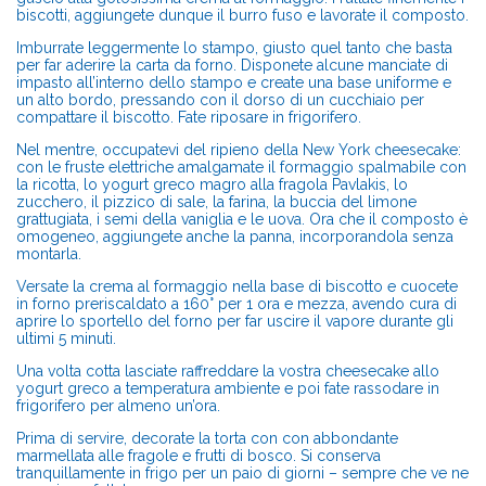
biscotti, aggiungete dunque il burro fuso e lavorate il composto.
Imburra
te leggermente lo stampo, giusto quel tanto che basta
per far aderire la carta da forno. Disponete alcune manciate di
impasto all’interno dello stampo e create una base uniforme e
un alto bordo, pressando con il dorso di un cucchiaio per
compattare il biscotto. Fate riposare in frigorifero.
Nel mentre, occupatevi del ripieno della New York cheesecake:
con le fruste elettriche amalgamate il formaggio spalmabile con
la ricotta, lo yogurt greco magro alla fragola Pavlakis, lo
zucchero, il pizzico di sale, la farina, la buccia del limone
grattugiata, i semi della vaniglia e le uova. Ora che il composto è
omogeneo
, aggiungete anche la panna, incorporandola senza
montarla.
Versate la crema al formaggio nella base di biscotto e cuocete
in forno preriscaldato a 160° per 1 ora e mezza, avendo cura di
aprire lo sportello del forno per far uscire il vapore durante gli
ultimi 5 minuti.
Una volta cotta lasciate raffreddare la vostra cheesecake allo
yogurt greco a temperatura ambiente e poi fate rassodare in
frigorifero per almeno un’ora.
Prima di servire, decorate la torta con con abbondante
marmellata alle fragole e frutti di bosco. Si conserva
tranquillamente in frigo per un paio di giorni – sempre che ve ne