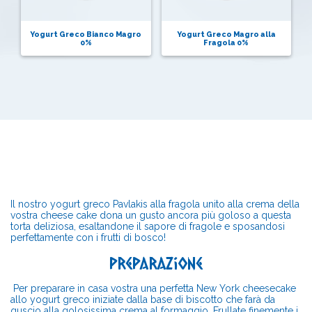
Yogurt Greco Bianco Magro
Yogurt Greco Magro alla
0%
Fragola 0%
Il nostro yogurt greco Pavlakis alla fragola unito alla crema della
vostra cheese cake dona un gusto ancora più goloso a questa
torta deliziosa, esaltandone il sapore di fragole e sposandosi
perfettamente con i frutti di bosco!
Preparazione
Per preparare in casa vostra una perfetta New York cheesecake
allo yogurt greco iniziate dalla base di biscotto che farà da
guscio alla golosissima crema al formaggio. Frullate finemente i