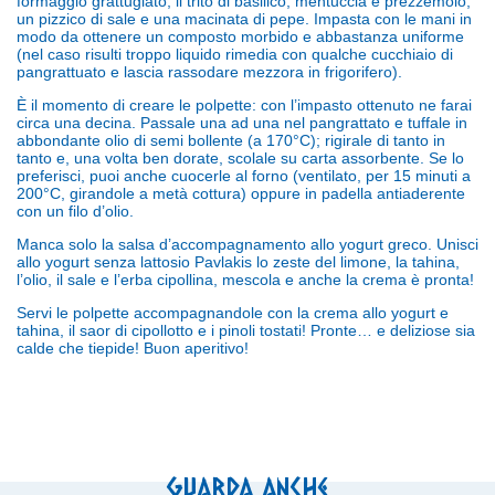
formaggio grattugiato, il trito di basilico, mentuccia e prezzemolo,
un pizzico di sale e una macinata di pepe. Impasta con le mani in
modo da ottenere un composto morbido e abbastanza uniforme
(nel caso risulti troppo liquido rimedia con qualche cucchiaio di
pangrattuato e lascia rassodare mezzora in frigorifero).
È il momento di creare le polpette: con l’impasto ottenuto ne farai
circa una decina. Passale una ad una nel pangrattato e tuffale in
abbondante olio di semi bollente (a 170°C); rigirale di tanto in
tanto e, una volta ben dorate, scolale su carta assorbente. Se lo
preferisci, puoi anche cuocerle al forno (ventilato, per 15 minuti a
200°C, girandole a metà cottura) oppure in padella antiaderente
con un filo d’olio.
Manca solo la salsa d’accompagnamento allo yogurt greco. Unisci
allo yogurt senza lattosio Pavlakis lo zeste del limone, la tahina,
l’olio, il sale e l’erba cipollina, mescola e anche la crema è pronta!
Servi le polpette accompagnandole con la crema allo yogurt e
tahina, il saor di cipollotto e i pinoli tostati! Pronte… e deliziose sia
calde che tiepide! Buon aperitivo!
Guarda anche