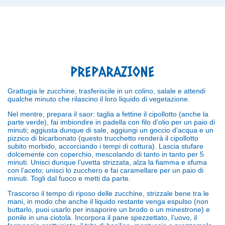
PREPARAZIONE
Grattugia le zucchine, trasferiscile in un colino, salale e attendi
qualche minuto che rilascino il loro liquido di vegetazione.
Nel mentre, prepara il saor: taglia a fettine il cipollotto (anche la
parte verde), fai imbiondire in padella con filo d’olio per un paio di
minuti; aggiusta dunque di sale, aggiungi un goccio d’acqua e un
pizzico di bicarbonato (questo trucchetto renderà il cipollotto
subito morbido, accorciando i tempi di cottura). Lascia
stufare
dolcemente con coperchio, mescolando di tanto in tanto per 5
minuti. Unisci dunque l’uvetta strizzata, alza la fiamma e sfuma
con l’aceto; unisci lo zucchero e fai caramellare per un paio di
minuti. Togli dal fuoco e metti da parte.
Trascorso il tempo di riposo delle zucchine, strizzale bene tra le
mani, in modo che anche il liquido restante venga espulso (non
buttarlo, puoi usarlo per insaporire un brodo o un minestrone) e
ponile in una ciotola. Incorpora il pane spezzettato, l
’
uovo, il