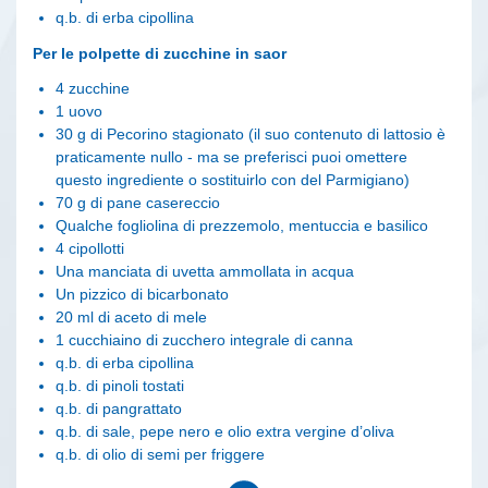
q.b. di erba cipollina
Per le polpette di zucchine in saor
4 zucchine
1 uovo
30 g di Pecorino stagionato (il suo contenuto di lattosio è
praticamente nullo - ma se preferisci puoi omettere
questo ingrediente o sostituirlo con del Parmigiano)
70 g di pane casereccio
Qualche fogliolina di prezzemolo, mentuccia e basilico
4 cipollotti
Una manciata di uvetta ammollata in acqua
Un pizzico di bicarbonato
20 ml di aceto di mele
1 cucchiaino di zucchero integrale di canna
q.b. di erba cipollina
q.b. di pinoli tostati
q.b. di pangrattato
q.b. di sale, pepe nero e olio extra vergine d’oliva
q.b. di olio di semi per friggere